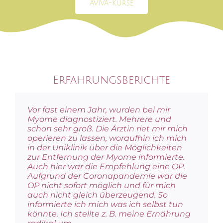
AVIVA-Kurse
Erfahrungsberichte
Vor fast einem Jahr, wurden bei mir
Durch meine Schwägerin bin ich auf die
Myome diagnostiziert. Mehrere und
AVIVA-Methode aufmerksam geworden.
schon sehr groß. Die Ärztin riet mir mich
Ich wollte dann unbedingt ganz schnell
operieren zu lassen, woraufhin ich mich
einen Kurs besuchen und durch Zufall
in der Uniklinik über die Möglichkeiten
kam gerade bei Ildikó ein Kurs zustande.
zur Entfernung der Myome informierte.
Ildikó ist super freundlich und zeitlich
Auch hier war die Empfehlung eine OP.
sehr flexibel. Sie hat uns über die
Aufgrund der Coronapandemie war die
Hintergründe der AVIVA- Methode erzählt
OP nicht sofort möglich und für mich
und immer wieder persönliches
auch nicht gleich überzeugend. So
einfließen lassen. Dadurch war der Kurs
informierte ich mich was ich selbst tun
sehr informativ und die Atmosphäre wie
könnte. Ich stellte z. B. meine Ernährung
bei einer guten Freundin Zuhause.