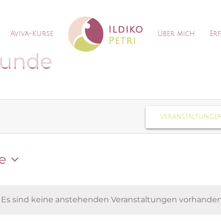
Aviva-Kurse
Über mich
Er
tunde
Veranstaltunge
en
e
Es sind keine anstehenden Veranstaltungen vorhanden