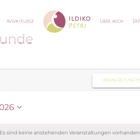
Aviva-Kurse
Über mich
Er
tunde
en
Veranstaltunge
en
2026
Es sind keine anstehenden Veranstaltungen vorhanden
Hinweis